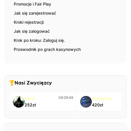
Promocje i Fair Play
Jak się zarejestrować
Kroki rejestracji:
Jak się zalogować
Krok po kroku: Zaloguj się.
Przewodnik po grach kasynowych
Bonusy i promocje
Zwrot gotówki i turnieje
Jak zdobyć i wykorzystać kody kuponów kasyna
Fortuna
Nasi Zwycięzcy
Gdzie mogę znaleźć nowe kody kuponów?
09:29:49
09
Flack
FunnyFruit
Aplikacja mobilna: graj na Androidzie, iOS i innych
252zł
420zł
urządzeniach
Szybka i łatwa konfiguracja dla Androida
Dla iOS