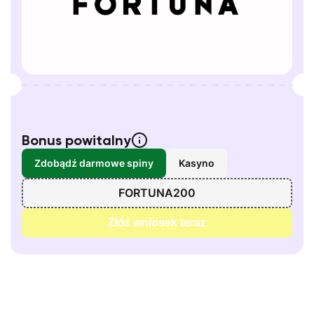
Bonus powitalny
Zdobądź darmowe spiny
Kasyno
FORTUNA200
Złóż wniosek teraz