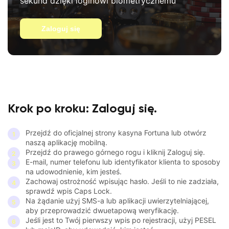
sekund dzięki loginowi biometrycznemu
Zaloguj się
Krok po kroku: Zaloguj się.
Przejdź do oficjalnej strony kasyna Fortuna lub otwórz
naszą aplikację mobilną.
Przejdź do prawego górnego rogu i kliknij Zaloguj się.
E-mail, numer telefonu lub identyfikator klienta to sposoby
na udowodnienie, kim jesteś.
Zachowaj ostrożność wpisując hasło. Jeśli to nie zadziała,
sprawdź wpis Caps Lock.
Na żądanie użyj SMS-a lub aplikacji uwierzytelniającej,
aby przeprowadzić dwuetapową weryfikację.
Jeśli jest to Twój pierwszy wpis po rejestracji, użyj PESEL