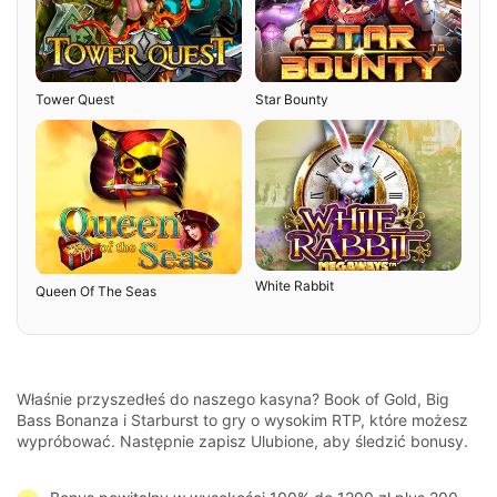
Tower Quest
Star Bounty
Stunning Hot 20 Deluxe
Queen Of The Seas
Właśnie przyszedłeś do naszego kasyna? Book of Gold, Big
Bass Bonanza i Starburst to gry o wysokim RTP, które możesz
wypróbować. Następnie zapisz Ulubione, aby śledzić bonusy.