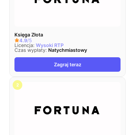
Księga Złota
4.9
/5
Licencja:
Wysoki RTP
Czas wypłaty:
Natychmiastowy
Zagraj teraz