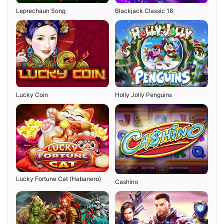
Leprechaun Song
Blackjack Classic 18
Lucky Coin
Holly Jolly Penguins
Lucky Fortune Cat (Habanero)
Cashino