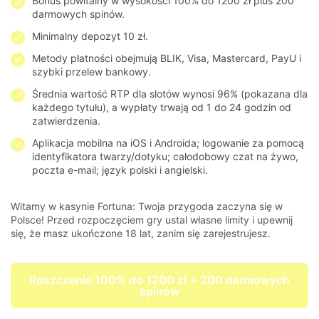
Bonus powitalny w wysokości 100% do 1200 zł plus 200
darmowych spinów.
Minimalny depozyt 10 zł.
Metody płatności obejmują BLIK, Visa, Mastercard, PayU i
szybki przelew bankowy.
Średnia wartość RTP dla slotów wynosi 96% (pokazana dla
każdego tytułu), a wypłaty trwają od 1 do 24 godzin od
zatwierdzenia.
Aplikacja mobilna na iOS i Androida; logowanie za pomocą
identyfikatora twarzy/dotyku; całodobowy czat na żywo,
poczta e-mail; język polski i angielski.
Witamy w kasynie Fortuna: Twoja przygoda zaczyna się w
Polsce! Przed rozpoczęciem gry ustal własne limity i upewnij
się, że masz ukończone 18 lat, zanim się zarejestrujesz.
Roszczenie 100% do 1200 zł + 200 darmowych
spinów