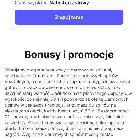
Czas wypłaty:
Natychmiastowy
Zagraj teraz
Bonusy i promocje
Oferujemy program bonusowy z darmowymi spinami,
cashbackiem i turniejami. Zacznij od darmowych spinów
powitalnych, a następnie zdecyduj się na cotygodniowy zwrot
gotówki i dołącz do weekendowych turniejów slotów, aby
uzyskać stałą wartość. Jeśli dokonasz pierwszego depozytu w
wysokości co najmniej 50 zł i potwierdzisz ofertę Darmowych
Spinów w zakładce Promocje, otrzymasz 50 spinów na
niektórych slotach, każdy kosztujący 0,50 zł. Są dobre przez
72 godziny, a w lobby kasyna możesz zobaczyć, jak daleko
zaszedłeś. Strona bonusowa kasyna Fortuna pokazuje tylko
oferty, które możesz zdobyć, dzięki czemu nie przegapisz
nagród. Wygrane z darmowych spinów muszą zostać